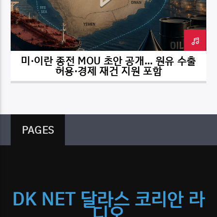
미·이란 종전 MOU 초안 공개… 원유 수출
DK NET Radio.co
허용·경제 재건 지원 포함
PAGES
DK NET 달라스 코리안 라
디오