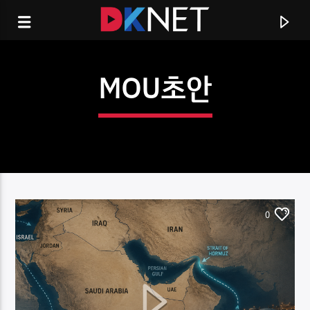
MOU초안
0
CURRENT TRACK
TITLE
ARTIST