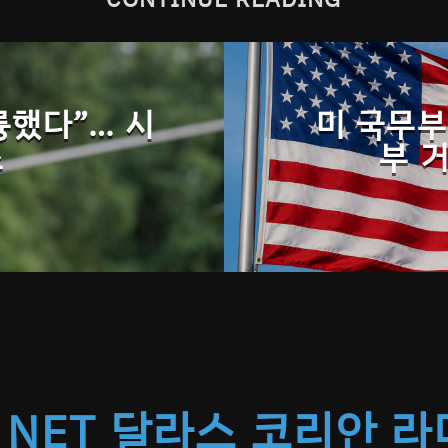
륭했다”… 시
미 국무부
조
부 
 NET 달라스 코리안 