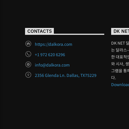
CONTACTS
DK NE
DK NET 
https://dalkora.com
는 달라스–
+1 972 620 6296
한 대표적인
와 시사, 
info@dalkora.com
그램을 통
2356 Glenda Ln. Dallas, TX75229
다.
Download