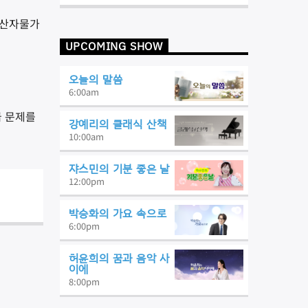
생산자물가
UPCOMING SHOW
오늘의 말씀
6:00
am
급 문제를
강예리의 클래식 산책
10:00
am
쟈스민의 기분 좋은 날
12:00
pm
박승화의 가요 속으로
6:00
pm
허윤희의 꿈과 음악 사
이에
8:00
pm