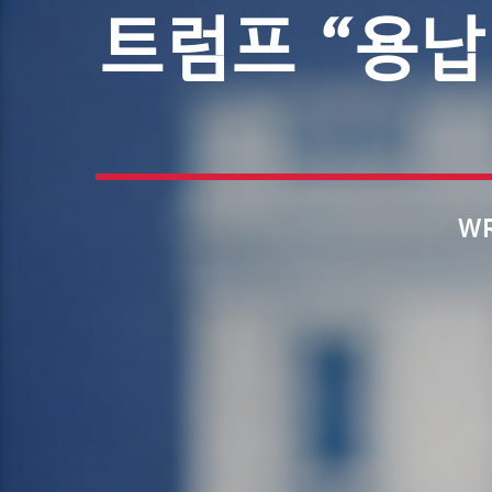
트럼프 “용납
WR